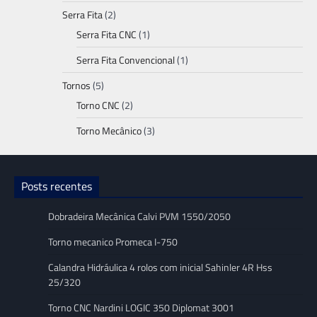
Serra Fita
(2)
Serra Fita CNC
(1)
Serra Fita Convencional
(1)
Tornos
(5)
Torno CNC
(2)
Torno Mecânico
(3)
Posts recentes
Dobradeira Mecânica Calvi PVM 1550/2050
Torno mecanico Promeca I-750
Calandra Hidráulica 4 rolos com inicial Sahinler 4R Hss
25/320
Torno CNC Nardini LOGIC 350 Diplomat 3001